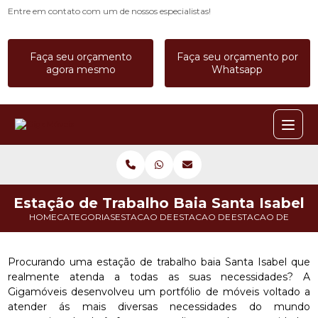
Entre em contato com um de nossos especialistas!
Faça seu orçamento
Faça seu orçamento por
agora mesmo
Whatsapp
Estação de Trabalho Baia Santa Isabel
HOME
CATEGORIAS
ESTACAO DE TRABALHO
ESTACAO DE TRABALHO CALL C
ESTACAO DE TRABA
Procurando uma estação de trabalho baia Santa Isabel que
realmente atenda a todas as suas necessidades? A
Gigamóveis desenvolveu um portfólio de móveis voltado a
atender ás mais diversas necessidades do mundo