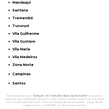
Mandaqui
Santana
Tremembé
Tucuruvi
Vila Guilherme
Vila Gustavo
Vila Maria
Vila Medeiros
Zona Norte
Campinas
Santos
O conteúdo do texto "
Estação de Trabalho Baia Santa Isabel
" é de direito
reservado. Sua reprodução, parcial ou total, mesmo citando nossos links, é proibida
sem a autorização do autor. Crime de violação de direito autoral – artigo 184 do
Código Penal –
Lei 9610/98 - Lei de direitos autorais
.