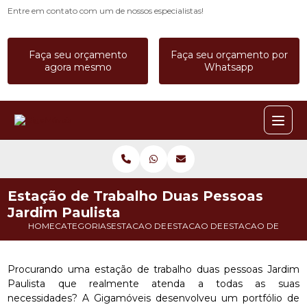
Entre em contato com um de nossos especialistas!
Faça seu orçamento
Faça seu orçamento por
agora mesmo
Whatsapp
Estação de Trabalho Duas Pessoas
Jardim Paulista
HOME
CATEGORIAS
ESTACAO DE TRABALHO
ESTACAO DE TRABALHO CALL C
ESTACAO DE TRABA
Procurando uma estação de trabalho duas pessoas Jardim
Paulista que realmente atenda a todas as suas
necessidades? A Gigamóveis desenvolveu um portfólio de