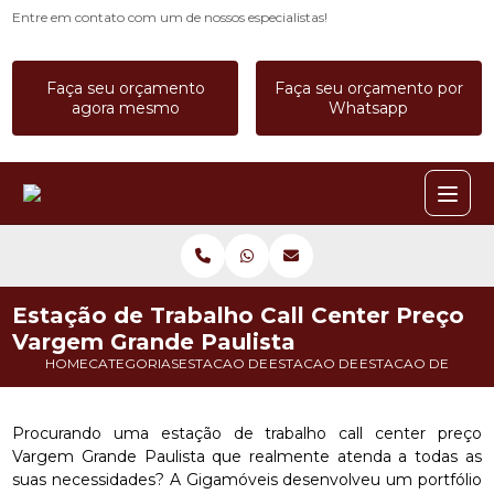
Entre em contato com um de nossos especialistas!
Faça seu orçamento
Faça seu orçamento por
agora mesmo
Whatsapp
Estação de Trabalho Call Center Preço
Vargem Grande Paulista
HOME
CATEGORIAS
ESTACAO DE TRABALHO
ESTACAO DE TRABALHO CALL C
ESTACAO DE TRAB
Procurando uma estação de trabalho call center preço
Vargem Grande Paulista que realmente atenda a todas as
suas necessidades? A Gigamóveis desenvolveu um portfólio