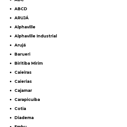
ABCD
ARUJÁ
Alphaville
Alphaville Industrial
Arujá
Barueri
Biritiba Mirim
Caieiras
Caierias
Cajamar
Carapicuíba
Cotia
Diadema
Embu