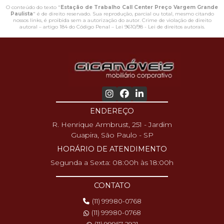
O conteúdo do texto "
Estação de Trabalho Call Center Preço Vargem Grande
Paulista
" é de direito reservado. Sua reprodução, parcial ou total, mesmo citando
nossos links, é proibida sem a autorização do autor. Crime de violação de direito
autoral – artigo 184 do Código Penal –
Lei 9610/98 - Lei de direitos autorais
.
ENDEREÇO
R. Henrique Armbrust, 251 - Jardim
Guapira, São Paulo - SP
HORÁRIO DE ATENDIMENTO
Segunda a Sexta: 08:00h às 18:00h
CONTATO
(11) 99980-0768
(11) 99980-0768