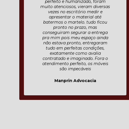
de arquivo de aço anti. Tudo feito
com capricho e cuidado. Além
disso, foram gentis e pontuais.
Nota 10!
CECILIA CHAGAS