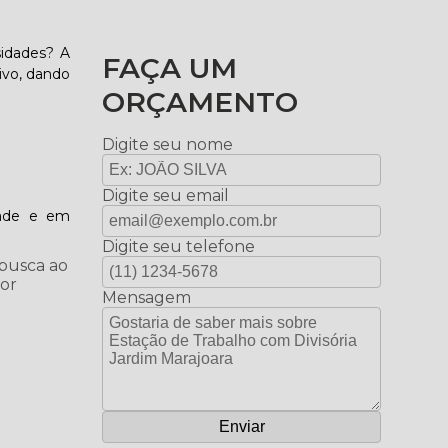
sidades? A
FAÇA UM
ivo, dando
ORÇAMENTO
Digite seu nome
Digite seu email
idade e em
Digite seu telefone
 busca ao
por
Mensagem