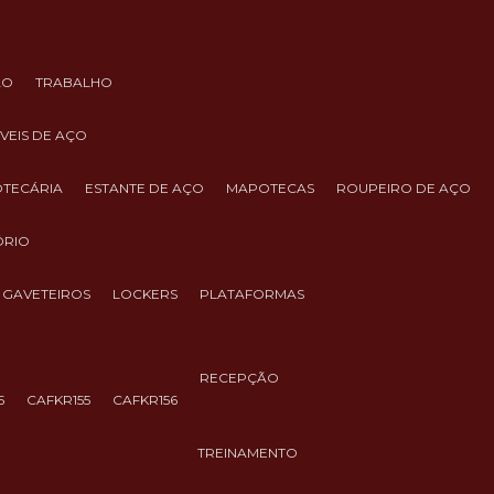
ÃO
TRABALHO
ÓVEIS DE AÇO
IOTECÁRIA
ESTANTE DE AÇO
MAPOTECAS
ROUPEIRO DE AÇO
ÓRIO
GAVETEIROS
LOCKERS
PLATAFORMAS
RECEPÇÃO
5
CAFKR155
CAFKR156
TREINAMENTO