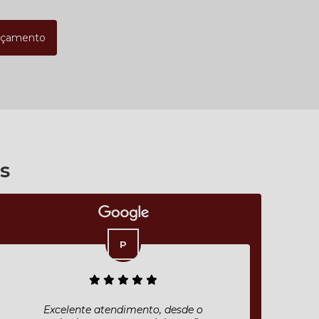
rçamento
s
Atendimento com muita