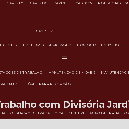
6
CAPLX185
CAPLX190
CAPLX191
CASTX187
POLTRONAS E S
CASES
LL CENTER
EMPRESA DE RECICLAGEM
POSTOS DE TRABALHO
ESTAÇÕES DE TRABALHO
MANUTENÇÃO DE MÓVEIS
MANUTENÇÃO 
 TRABALHO
MÓVEIS PARA RECEPÇÃO
rabalho com Divisória Jar
ABALHO
ESTACAO DE TRABALHO CALL CENTER
ESTACAO DE TRABALHO 