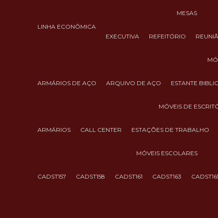
MESAS
LINHA ECONÔMICA
EXECUTIVA
REFEITÓRIO
REUNI
M
ARMÁRIOS DE AÇO
ARQUIVO DE AÇO
ESTANTE BIBL
MÓVEIS DE ESCRIT
ARMÁRIOS
CALL CENTER
ESTAÇÕES DE TRABALHO
MÓVEIS ESCOLARES
CADST157
CADST158
CADST161
CADST163
CADST16