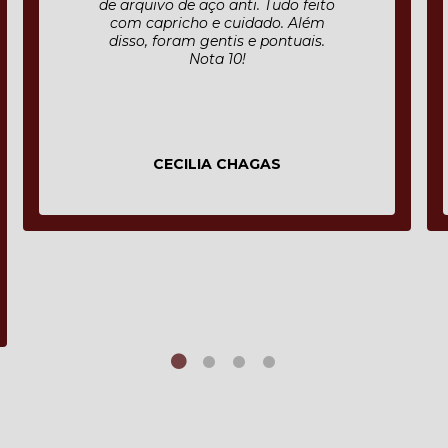
envio do orçamento, elaboração
do projeto, entrega e montagem
antes de prazo, nota 10!!! Estão de
parabéns, cliente fidelizado.
Protect Mania