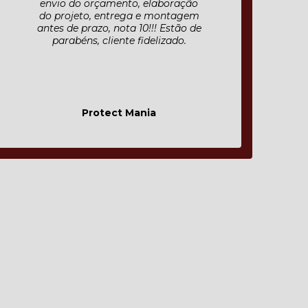
explicação dos serviços que
seriam efetuados, preço justo ,
respeito pelo cliente , fiquei muito
satisfeito pelo resultado final e
indico às pessoas com toda
certeza.
Roberto Bertolli