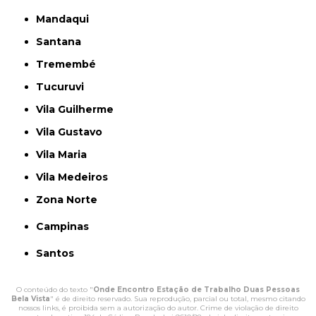
Mandaqui
Santana
Tremembé
Tucuruvi
Vila Guilherme
Vila Gustavo
Vila Maria
Vila Medeiros
Zona Norte
Campinas
Santos
O conteúdo do texto "
Onde Encontro Estação de Trabalho Duas Pessoas
Bela Vista
" é de direito reservado. Sua reprodução, parcial ou total, mesmo citando
nossos links, é proibida sem a autorização do autor. Crime de violação de direito