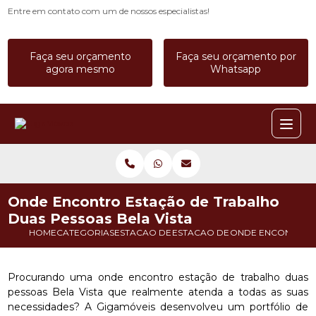
Entre em contato com um de nossos especialistas!
Faça seu orçamento
Faça seu orçamento por
agora mesmo
Whatsapp
Onde Encontro Estação de Trabalho
Duas Pessoas Bela Vista
HOME
CATEGORIAS
ESTACAO DE TRABALHO
ESTACAO DE TRABALHO CALL C
ONDE ENCONTRO E
Procurando uma onde encontro estação de trabalho duas
pessoas Bela Vista que realmente atenda a todas as suas
necessidades? A Gigamóveis desenvolveu um portfólio de