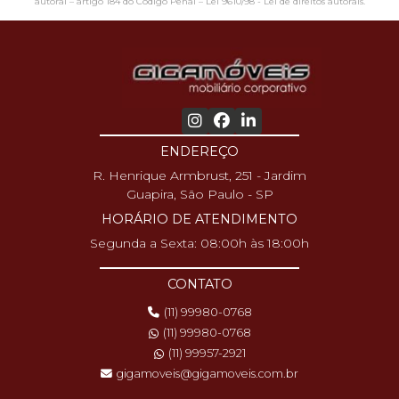
autoral – artigo 184 do Código Penal –
Lei 9610/98 - Lei de direitos autorais
.
ENDEREÇO
R. Henrique Armbrust, 251 - Jardim
Guapira, São Paulo - SP
HORÁRIO DE ATENDIMENTO
Segunda a Sexta: 08:00h às 18:00h
CONTATO
(11) 99980-0768
(11) 99980-0768
(11) 99957-2921
gigamoveis@gigamoveis.com.br