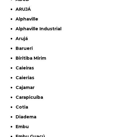
ARUJÁ
Alphaville
Alphaville Industrial
Arujá
Barueri
Biritiba Mirim
Caieiras
Caierias
Cajamar
Carapicuíba
Cotia
Diadema
Embu
Embu Guaçú