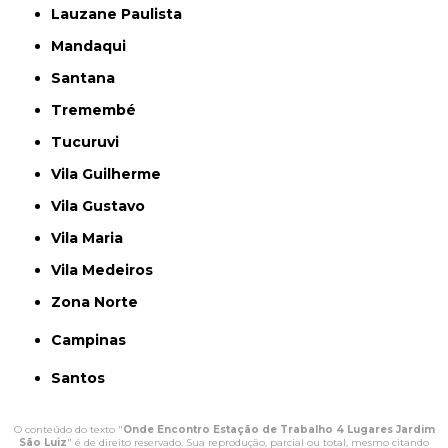
Lauzane Paulista
Mandaqui
Santana
Tremembé
Tucuruvi
Vila Guilherme
Vila Gustavo
Vila Maria
Vila Medeiros
Zona Norte
Campinas
Santos
O conteúdo do texto "
Onde Encontro Estação de Trabalho 4 Lugares Jardim
São Luiz
" é de direito reservado. Sua reprodução, parcial ou total, mesmo citando