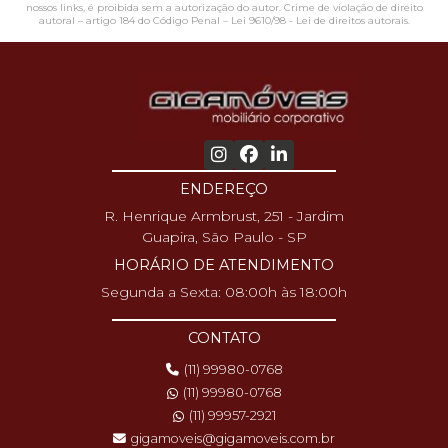
nossos links, é proibida sem a autorização do autor. Crime de violação de direito
autoral – artigo 184 do Código Penal –
Lei 9610/98 - Lei de direitos autorais
.
ENDEREÇO
R. Henrique Armbrust, 251 - Jardim
Guapira, São Paulo - SP
HORÁRIO DE ATENDIMENTO
Segunda a Sexta: 08:00h às 18:00h
CONTATO
(11) 99980-0768
(11) 99980-0768
(11) 99957-2921
gigamoveis@gigamoveis.com.br