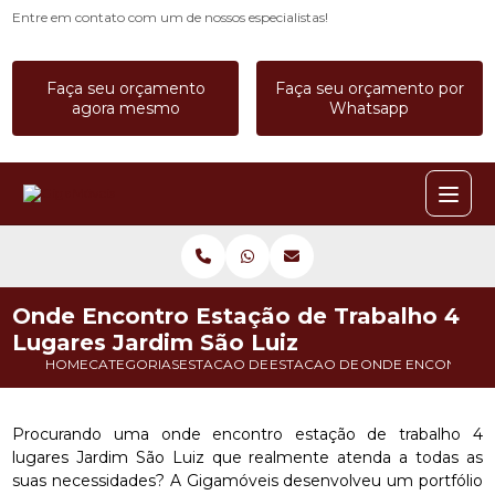
Entre em contato com um de nossos especialistas!
Faça seu orçamento
Faça seu orçamento por
agora mesmo
Whatsapp
Onde Encontro Estação de Trabalho 4
Lugares Jardim São Luiz
HOME
CATEGORIAS
ESTACAO DE TRABALHO
ESTACAO DE TRABALHO CALL C
ONDE ENCONTRO E
Procurando uma onde encontro estação de trabalho 4
lugares Jardim São Luiz que realmente atenda a todas as
suas necessidades? A Gigamóveis desenvolveu um portfólio