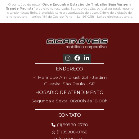
O conteúdo do texto "
Onde Encontro Estação de Trabalho Baia Vargem
Grande Paulista
" é de direito reservado. Sua reprodução, parcial ou total, mesmo
citando nossos links, é proibida sem a autorização do autor. Crime de violação de
direito autoral – artigo 184 do Código Penal –
Lei 9610/98 - Lei de direitos autorais
.
ENDEREÇO
R. Henrique Armbrust, 251 - Jardim
Guapira, São Paulo - SP
HORÁRIO DE ATENDIMENTO
Segunda a Sexta: 08:00h às 18:00h
CONTATO
(11) 99980-0768
(11) 99980-0768