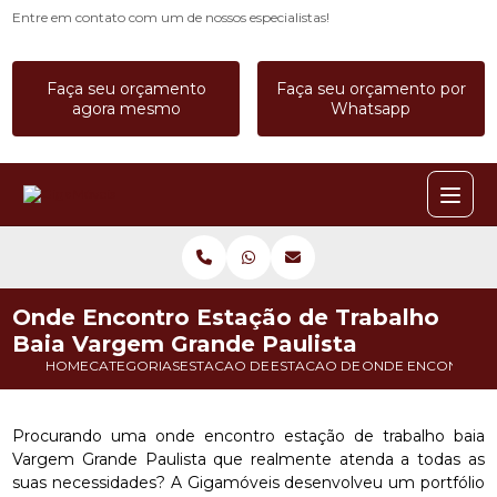
Entre em contato com um de nossos especialistas!
Faça seu orçamento
Faça seu orçamento por
agora mesmo
Whatsapp
Onde Encontro Estação de Trabalho
Baia Vargem Grande Paulista
HOME
CATEGORIAS
ESTACAO DE TRABALHO
ESTACAO DE TRABALHO CALL C
ONDE ENCONTRO E
Procurando uma onde encontro estação de trabalho baia
Vargem Grande Paulista que realmente atenda a todas as
suas necessidades? A Gigamóveis desenvolveu um portfólio