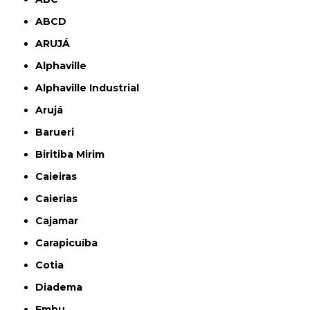
ABCD
ARUJÁ
Alphaville
Alphaville Industrial
Arujá
Barueri
Biritiba Mirim
Caieiras
Caierias
Cajamar
Carapicuíba
Cotia
Diadema
Embu