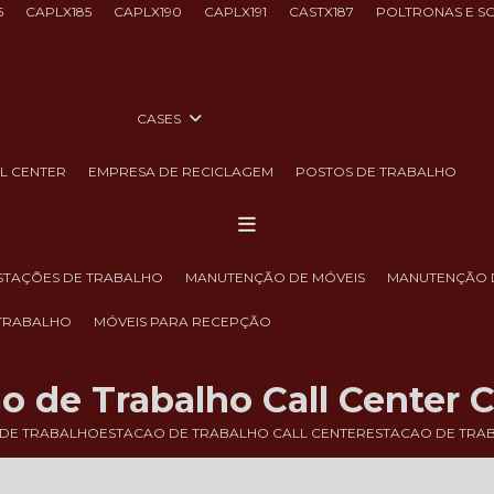
6
CAPLX185
CAPLX190
CAPLX191
CASTX187
POLTRONAS E S
CASES
LL CENTER
EMPRESA DE RECICLAGEM
POSTOS DE TRABALHO
ESTAÇÕES DE TRABALHO
MANUTENÇÃO DE MÓVEIS
MANUTENÇÃO 
 TRABALHO
MÓVEIS PARA RECEPÇÃO
o de Trabalho Call Center C
 DE TRABALHO
ESTACAO DE TRABALHO CALL CENTER
ESTACAO DE TRAB