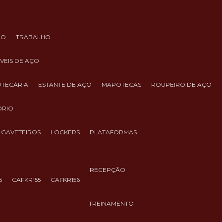
ÃO
TRABALHO
ÓVEIS DE AÇO
IOTECÁRIA
ESTANTE DE AÇO
MAPOTECAS
ROUPEIRO DE AÇO
ÓRIO
GAVETEIROS
LOCKERS
PLATAFORMAS
RECEPÇÃO
5
CAFKR155
CAFKR156
TREINAMENTO