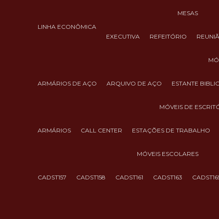
MESAS
LINHA ECONÔMICA
EXECUTIVA
REFEITÓRIO
REUNI
M
ARMÁRIOS DE AÇO
ARQUIVO DE AÇO
ESTANTE BIBL
MÓVEIS DE ESCRIT
ARMÁRIOS
CALL CENTER
ESTAÇÕES DE TRABALHO
MÓVEIS ESCOLARES
CADST157
CADST158
CADST161
CADST163
CADST16