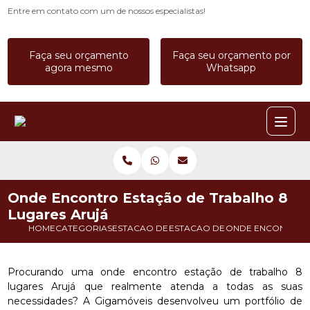
Entre em contato com um de nossos especialistas!
Faça seu orçamento
Faça seu orçamento por
agora mesmo
Whatsapp
Onde Encontro Estação de Trabalho 8
Lugares Arujá
HOME
CATEGORIAS
ESTACAO DE TRABALHO
ESTACAO DE TRABALHO CALL C
ONDE ENCONTRO E
Procurando uma onde encontro estação de trabalho 8
lugares Arujá que realmente atenda a todas as suas
necessidades? A Gigamóveis desenvolveu um portfólio de