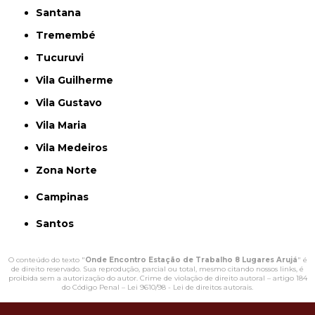
Santana
Tremembé
Tucuruvi
Vila Guilherme
Vila Gustavo
Vila Maria
Vila Medeiros
Zona Norte
Campinas
Santos
O conteúdo do texto "
Onde Encontro Estação de Trabalho 8 Lugares Arujá
" é
de direito reservado. Sua reprodução, parcial ou total, mesmo citando nossos links, é
proibida sem a autorização do autor. Crime de violação de direito autoral – artigo 184
do Código Penal –
Lei 9610/98 - Lei de direitos autorais
.