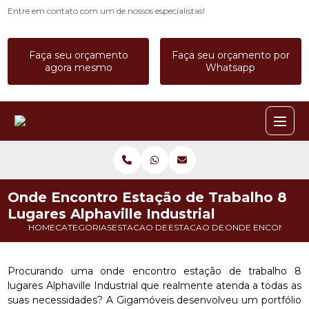
Entre em contato com um de nossos especialistas!
Faça seu orçamento
Faça seu orçamento por
agora mesmo
Whatsapp
Onde Encontro Estação de Trabalho 8
Lugares Alphaville Industrial
HOME
CATEGORIAS
ESTACAO DE TRABALHO
ESTACAO DE TRABALHO CALL C
ONDE ENCONTRO E
Procurando uma onde encontro estação de trabalho 8
lugares Alphaville Industrial que realmente atenda a todas as
suas necessidades? A Gigamóveis desenvolveu um portfólio