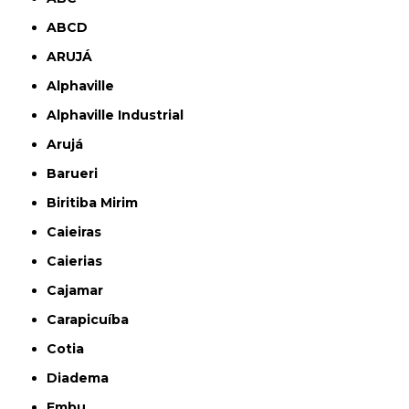
ABCD
ARUJÁ
Alphaville
Alphaville Industrial
Arujá
Barueri
Biritiba Mirim
Caieiras
Caierias
Cajamar
Carapicuíba
Cotia
Diadema
Embu