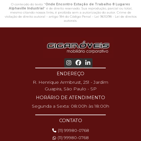
O conteúdo do texto "
Onde Encontro Estação de Trabalho 8 Lugares
Alphaville Industrial
" é de direito reservado. Sua reprodução, parcial ou total,
mesmo citando nossos links, é proibida sem a autorização do autor. Crime de
violação de direito autoral – artigo 184 do Código Penal –
Lei 9610/98 - Lei de direitos
autorais
.
ENDEREÇO
R. Henrique Armbrust, 251 - Jardim
Guapira, São Paulo - SP
HORÁRIO DE ATENDIMENTO
Segunda a Sexta: 08:00h às 18:00h
CONTATO
(11) 99980-0768
(11) 99980-0768