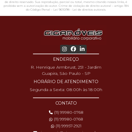
de direito reservado. Sua reprodução, parcial ou total, mesmo citando nossos links, é
proibida sem a autorização do autor. Crime de violação de direito autoral – artigo 184
do Código Penal –
Lei 9610/98 - Lei de direitos autorais
.
ENDEREÇO
R. Henrique Armbrust, 251 - Jardim
Guapira, São Paulo - SP
HORÁRIO DE ATENDIMENTO
Segunda a Sexta: 08:00h às 18:00h
CONTATO
(11) 99980-0768
(11) 99980-0768
(11) 99957-2921