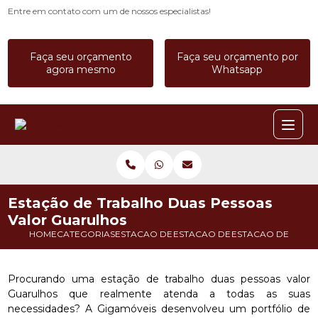
Entre em contato com um de nossos especialistas!
Faça seu orçamento
Faça seu orçamento por
agora mesmo
Whatsapp
Estação de Trabalho Duas Pessoas
Valor Guarulhos
HOME
CATEGORIAS
ESTACAO DE TRABALHO
ESTACAO DE TRABALHO CALL C
ESTACAO DE TRAB
Procurando uma estação de trabalho duas pessoas valor
Guarulhos que realmente atenda a todas as suas
necessidades? A Gigamóveis desenvolveu um portfólio de