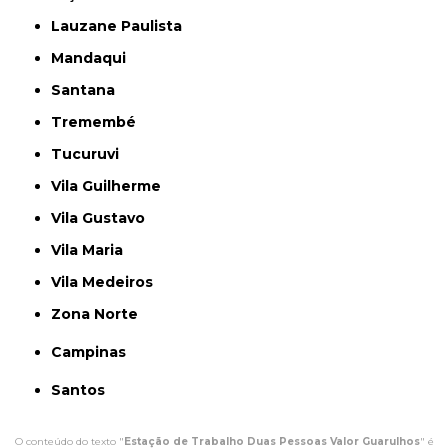
Lauzane Paulista
Mandaqui
Santana
Tremembé
Tucuruvi
Vila Guilherme
Vila Gustavo
Vila Maria
Vila Medeiros
Zona Norte
Campinas
Santos
O conteúdo do texto "
Estação de Trabalho Duas Pessoas Valor Guarulhos
" é