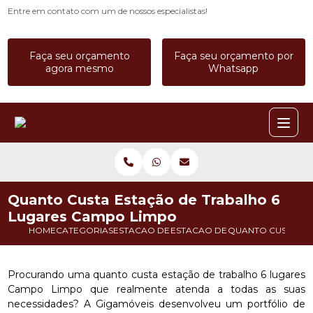
Entre em contato com um de nossos especialistas!
Faça seu orçamento
Faça seu orçamento por
agora mesmo
Whatsapp
Quanto Custa Estação de Trabalho 6
Lugares Campo Limpo
HOME
CATEGORIAS
ESTACAO DE TRABALHO
ESTACAO DE TRABALHO CALL C
QUANTO CUSTA ES
Procurando uma quanto custa estação de trabalho 6 lugares
Campo Limpo que realmente atenda a todas as suas
necessidades? A Gigamóveis desenvolveu um portfólio de