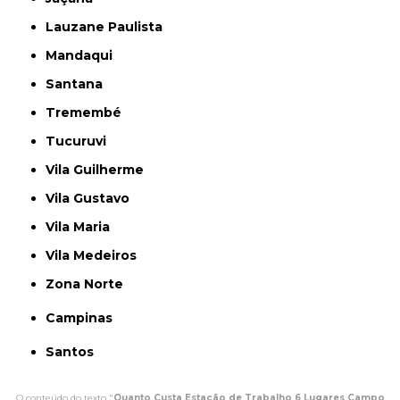
Lauzane Paulista
Mandaqui
Santana
Tremembé
Tucuruvi
Vila Guilherme
Vila Gustavo
Vila Maria
Vila Medeiros
Zona Norte
Campinas
Santos
O conteúdo do texto "
Quanto Custa Estação de Trabalho 6 Lugares Campo