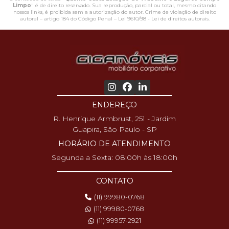
Limpo
" é de direito reservado. Sua reprodução, parcial ou total, mesmo citando
nossos links, é proibida sem a autorização do autor. Crime de violação de direito
autoral – artigo 184 do Código Penal –
Lei 9610/98 - Lei de direitos autorais
.
ENDEREÇO
R. Henrique Armbrust, 251 - Jardim
Guapira, São Paulo - SP
HORÁRIO DE ATENDIMENTO
Segunda a Sexta: 08:00h às 18:00h
CONTATO
(11) 99980-0768
(11) 99980-0768
(11) 99957-2921