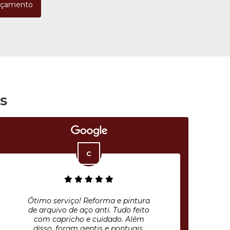
rçamento
s
ntura
Excelente atendimento, desde o
 feito
envio do orçamento, elaboração
Além
do projeto, entrega e montagem
ais.
antes de prazo, nota 10!!! Estão de