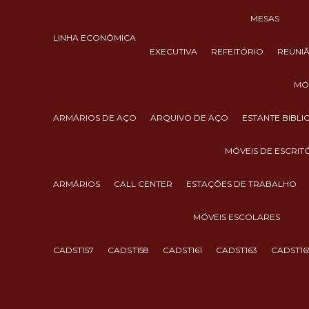
MESAS
LINHA ECONÔMICA
EXECUTIVA
REFEITÓRIO
REUNI
M
ARMÁRIOS DE AÇO
ARQUIVO DE AÇO
ESTANTE BIBL
MÓVEIS DE ESCRIT
ARMÁRIOS
CALL CENTER
ESTAÇÕES DE TRABALHO
MÓVEIS ESCOLARES
CADST157
CADST158
CADST161
CADST163
CADST16