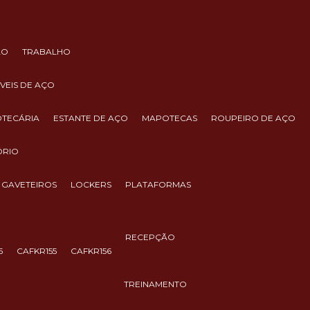
ÃO
TRABALHO
ÓVEIS DE AÇO
IOTECÁRIA
ESTANTE DE AÇO
MAPOTECAS
ROUPEIRO DE AÇO
ÓRIO
GAVETEIROS
LOCKERS
PLATAFORMAS
RECEPÇÃO
5
CAFKR155
CAFKR156
TREINAMENTO