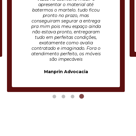
rial até
Nota 10!
tudo ficou
, mas
 a entrega
paço ainda
entregaram
CECILIA CHAGAS
ondições,
 avalia
do. Fora o
, os móveis
eis
acia