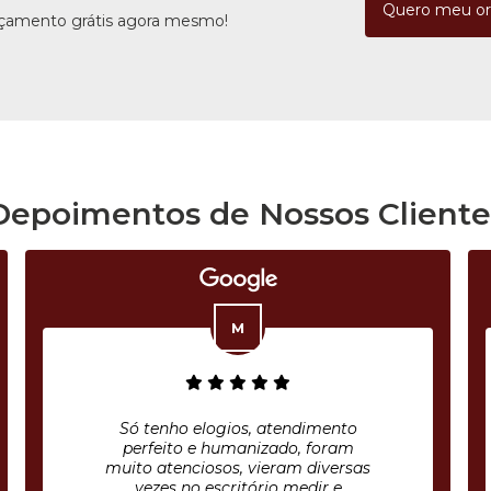
Quero meu o
rçamento grátis agora mesmo!
Depoimentos de Nossos Cliente
tendimento
Ótimo serviço! Reforma e pi
do, foram
de arquivo de aço anti. Tudo
ram diversas
com capricho e cuidado. 
 medir e
disso, foram gentis e pontu