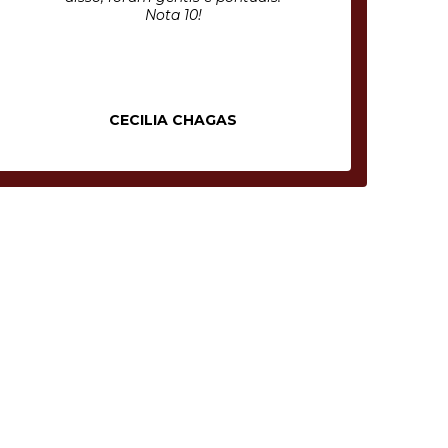
parabéns, cliente fidelizado.
Protect Mania